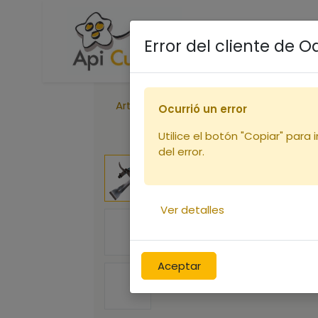
Accueil
Boutique
R
Error del cliente de 
Articles
Lève cadres pince tout inox
Ocurrió un error
Utilice el botón "Copiar" para 
del error.
Ver detalles
Aceptar