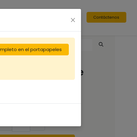
Contáctenos
completo en el portapapeles
Lève cadres pince
tout inox
10,83
€