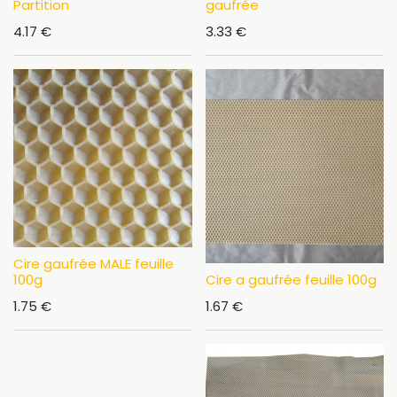
Partition
gaufrée
4.17
€
3.33
€
Cire gaufrée MALE feuille
100g
Cire a gaufrée feuille 100g
1.75
€
1.67
€