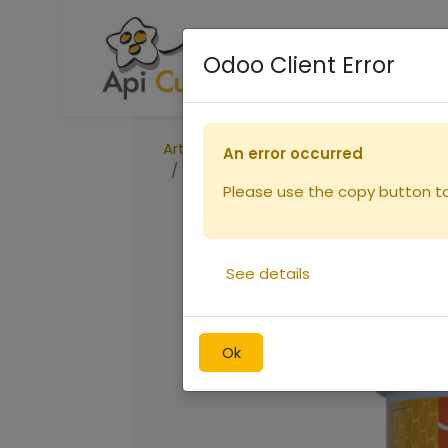
Accueil
Boutique
R
Odoo Client Error
Articles
Peintures
An error occurred
Peinture Linéa MAGENTA 1L
Please use the copy button to 
See details
Ok