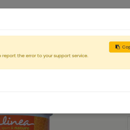
0
uches
Débutants
Recherchez
Nous contacter
Cop
report the error to your support service.