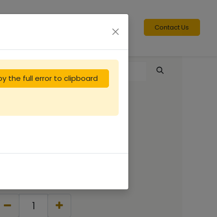
Contact Us
y the full error to clipboard
Peinture Linéa
MAGENTA 1L
16.67
€