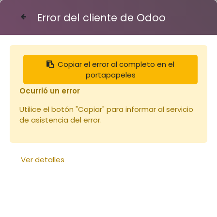
Error del cliente de Odoo
Contáctenos
Copiar el error al completo en el
Articles
Vêtements
portapapeles
Blouson aéré XS Voile Rond (copie)
Ocurrió un error
Utilice el botón "Copiar" para informar al servicio
de asistencia del error.
Ver detalles