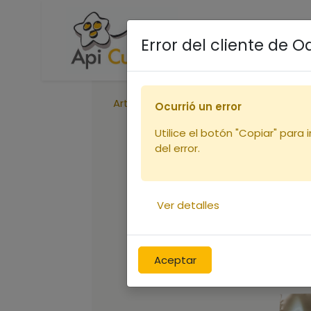
Accueil
Boutique
R
Error del cliente de 
Articles
Sachet E21K
Ocurrió un error
Utilice el botón "Copiar" para 
del error.
Ver detalles
Aceptar