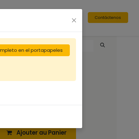
Contáctenos
completo en el portapapeles
Sachet E21K
0,25
€
Ajouter au Panier