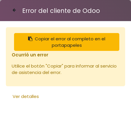
Error del cliente de Odoo
Contáctenos
Copiar el error al completo en el
Articles
Notre sélection
portapapeles
Combinaison 1XS Voile Rond (copie)
Ocurrió un error
Utilice el botón "Copiar" para informar al servicio
de asistencia del error.
Ver detalles