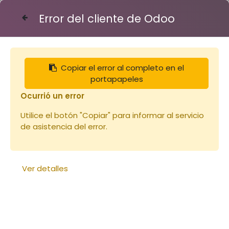
Error del cliente de Odoo
Contáctenos
Copiar el error al completo en el
Articles
Vêtements
portapapeles
Combinaison aérée L Voile Anglais (copie)
Ocurrió un error
Utilice el botón "Copiar" para informar al servicio
de asistencia del error.
Ver detalles