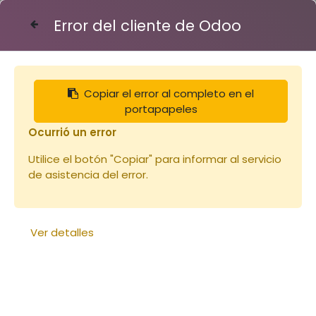
Error del cliente de Odoo
Contáctenos
Copiar el error al completo en el
Articles
Notre sélection
portapapeles
Combinaison Voile Rond (copie)
Ocurrió un error
Utilice el botón "Copiar" para informar al servicio
de asistencia del error.
Ver detalles