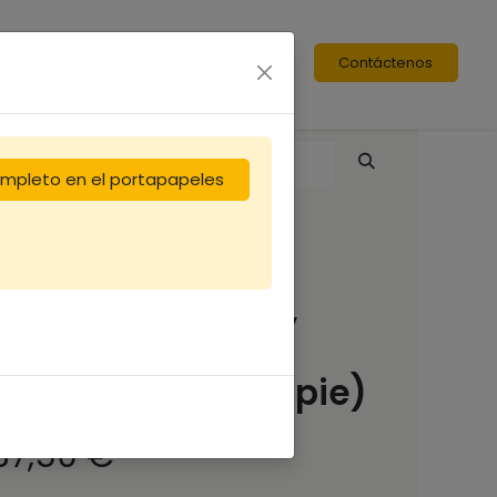
Contáctenos
completo en el portapapeles
Corps Dt10 en pin,
tenon/mortaise,
bandes lisses (copie)
37,50
€