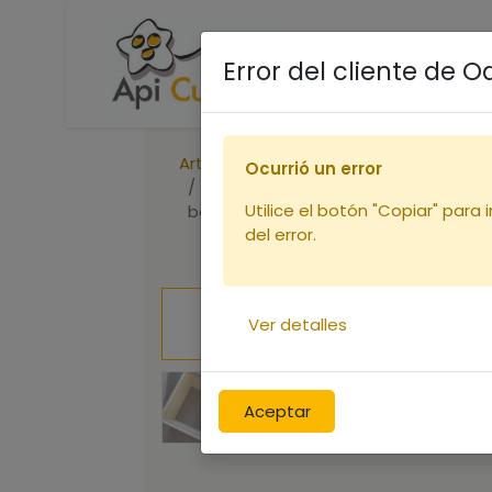
Accueil
Boutique
R
Error del cliente de 
Articles
Corps de ruche
Ocurrió un error
Corps Dt10 en pin, tenon/mortaise,
Utilice el botón "Copiar" para 
bandes lisses (copie)
del error.
Ver detalles
Aceptar