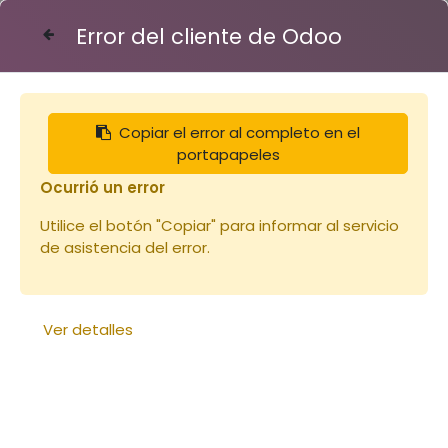
Error del cliente de Odoo
Contáctenos
Copiar el error al completo en el
Articles
Extracteurs & maturateurs
portapapeles
Extracteur 9 1/2 cadres manuel INOX pieds
jaunes (copie)
Ocurrió un error
Utilice el botón "Copiar" para informar al servicio
de asistencia del error.
Ver detalles