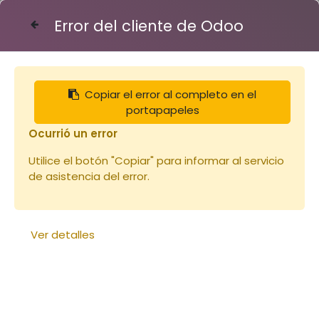
Error del cliente de Odoo
Contáctenos
Copiar el error al completo en el
Articles
Miels
portapapeles
Miel 450g ACACIA couvercle blanc Origine
France (copie)
Ocurrió un error
Utilice el botón "Copiar" para informar al servicio
de asistencia del error.
Ver detalles