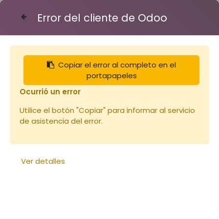
Error del cliente de Odoo
Contáctenos
Copiar el error al completo en el
Articles
Miels
portapapeles
Miel 450g Oranger Origine Espagne (copie)
Ocurrió un error
Utilice el botón "Copiar" para informar al servicio
de asistencia del error.
Ver detalles