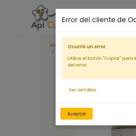
Accueil
Boutique
R
Error del cliente de 
Articles
Miels
Ocurrió un error
Miel de TILLEUL - verre 250g
Utilice el botón "Copiar" para 
del error.
Ver detalles
Aceptar