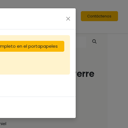
Contáctenos
completo en el portapapeles
Miel de TILLEUL - verre
250g
(18.20 €/kg)
4,55
€
iel