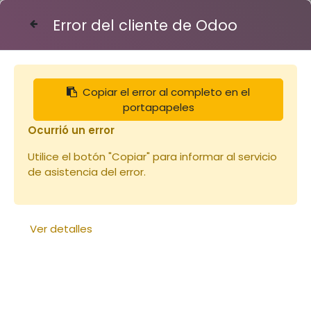
Error del cliente de Odoo
Contáctenos
Copiar el error al completo en el
Articles
Miels
portapapeles
Miel de TILLEUL des Pyrénées 450g
Ocurrió un error
Utilice el botón "Copiar" para informar al servicio
de asistencia del error.
Ver detalles