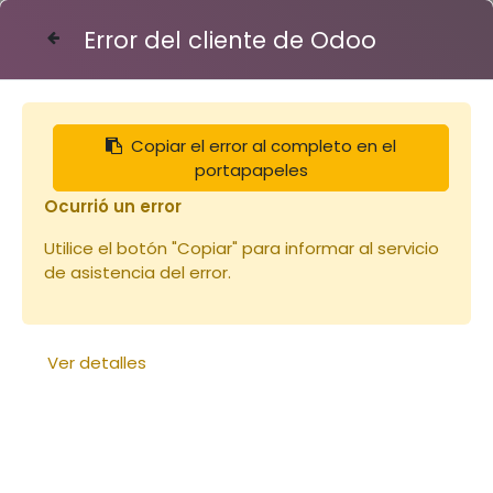
Error del cliente de Odoo
Contáctenos
Copiar el error al completo en el
Articles
Notre sélection
portapapeles
Hausse Dt 10 Bandes lisses CRYPTO
Ocurrió un error
Utilice el botón "Copiar" para informar al servicio
de asistencia del error.
Ver detalles