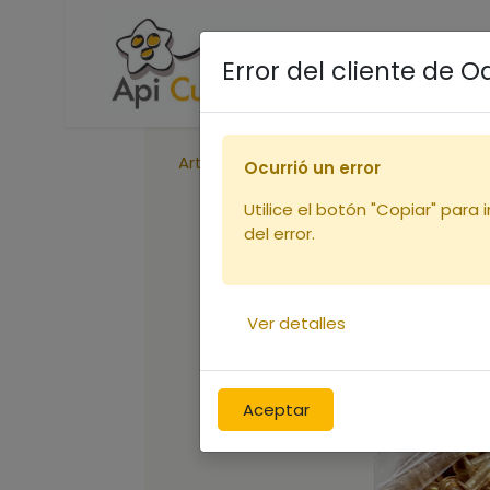
Accueil
Boutique
R
Error del cliente de 
Articles
Oeillets x 1000
Ocurrió un error
Utilice el botón "Copiar" para 
del error.
Ver detalles
Aceptar