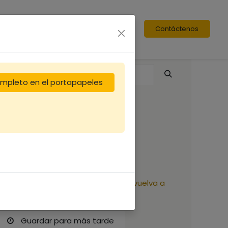
Contáctenos
completo en el portapapeles
Oeillets x 1000
6,67
€
Reciba una notificación cuando vuelva a
estar disponible
Guardar para más tarde