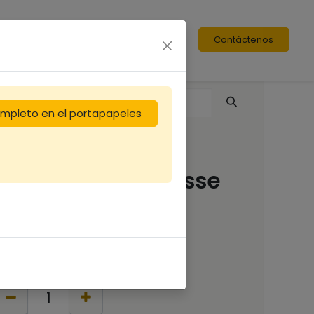
Contáctenos
completo en el portapapeles
Baticadre de hausse
Dt
2,50
€