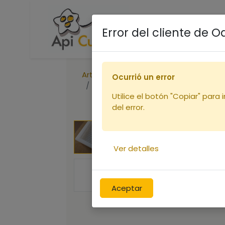
Accueil
Boutique
R
Error del cliente de 
Articles
Cadres
Ocurrió un error
Baticadre de hausse Dt
Utilice el botón "Copiar" para 
del error.
Ver detalles
Aceptar