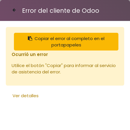
Error del cliente de Odoo
Contáctenos
Copiar el error al completo en el
Articles
Miels
portapapeles
Miel 450g Lavande Origine Portugal (copie)
Ocurrió un error
Utilice el botón "Copiar" para informar al servicio
de asistencia del error.
Ver detalles