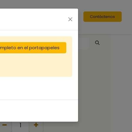
Contáctenos
completo en el portapapeles
Corps Nicot DT10
bande lisse
25,83
€