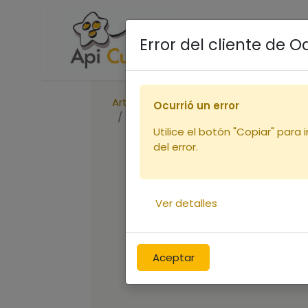
Accueil
Boutique
R
Error del cliente de 
Articles
Corps de ruche
Ocurrió un error
Corps Nicot DT10 bande lisse
Utilice el botón "Copiar" para 
del error.
Ver detalles
Aceptar