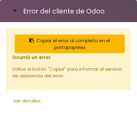
Error del cliente de Odoo
Contáctenos
Copiar el error al completo en el
Articles
Notre sélection
portapapeles
Carton Api-candi 6x2,5kg
Ocurrió un error
Utilice el botón "Copiar" para informar al servicio
de asistencia del error.
Ver detalles