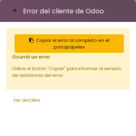
Error del cliente de Odoo
Contáctenos
Copiar el error al completo en el
Articles
Corps de ruche
portapapeles
Planche en paulownia pour corps Dadant Schiro
23x345x2200mm (copie)
Ocurrió un error
Utilice el botón "Copiar" para informar al servicio
de asistencia del error.
Ver detalles