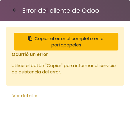
Error del cliente de Odoo
Contáctenos
Copiar el error al completo en el
Articles
Corps de ruche
portapapeles
Planche en paulownia pour corps langtroth
23x250x2200mm (copie)
Ocurrió un error
Utilice el botón "Copiar" para informar al servicio
de asistencia del error.
Ver detalles