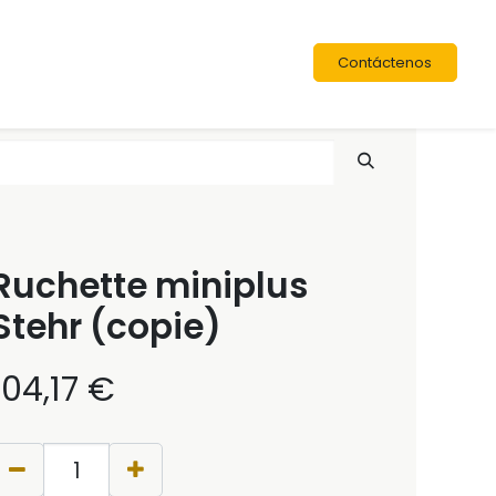
Contáctenos
Ruchette miniplus
Stehr (copie)
104,17
€