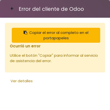
Error del cliente de Odoo
Contáctenos
Copiar el error al completo en el
Articles
Vêtements
portapapeles
Vareuse 1XS Voile Rond (copie)
Ocurrió un error
Utilice el botón "Copiar" para informar al servicio
de asistencia del error.
Ver detalles