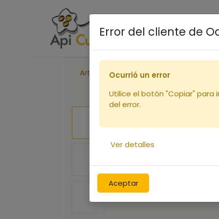
Accueil
Boutique
R
Error del cliente de 
Articles
Enfumoirs
Caisse à enfum
Ocurrió un error
Utilice el botón "Copiar" para 
del error.
Ver detalles
Aceptar