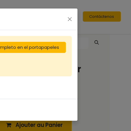
Contáctenos
completo en el portapapeles
Caisse à enfumoir
41,67
€
Ajouter au Panier