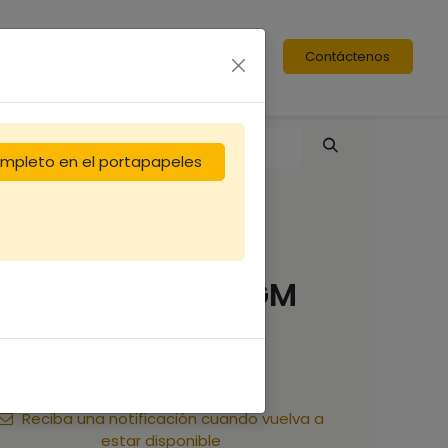
Contáctenos
completo en el portapapeles
Voile de
remplacerment GM
20,83
€
Reciba una notificación cuando vuelva a
estar disponible