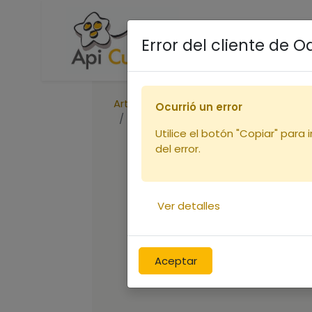
Accueil
Boutique
R
Error del cliente de 
Articles
Vêtements
Ocurrió un error
Voile de remplacerment GM
Utilice el botón "Copiar" para 
del error.
Ver detalles
Aceptar