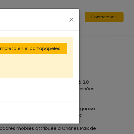
Contáctenos
completo en el portapapeles
ignes de vie primitive apparaissent à 3,8
e l'ère tertiaire, il y a 65 millions d'années.
..
les. Si l'on considère que l'homme organise
nt dit ne commence réellement qu'avec
 cadres mobiles attribuée à Charles Paix de