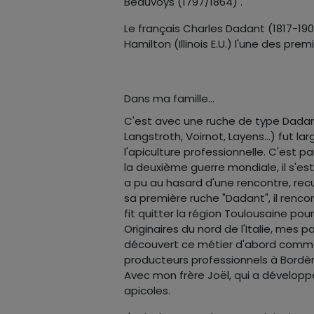
Beauvoys (1797/1864) .
Le français Charles Dadant (1817-19
Hamilton (Illinois E.U.) l'une des pr
Dans ma famille...
C'est avec une ruche de type Dadan
Langstroth, Voirnot, Layens…) fut l
l'apiculture professionnelle. C'est pa
la deuxième guerre mondiale, il s'est
a pu au hasard d'une rencontre, recue
sa première ruche "Dadant", il renco
fit quitter la région Toulousaine po
Originaires du nord de l'Italie, mes p
découvert ce métier d'abord comme
producteurs professionnels à Bordère
Avec mon frère Joël, qui a dévelop
apicoles.