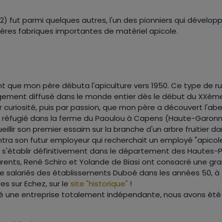
02) fut parmi quelques autres, l'un des pionniers qui dével
emières fabriques importantes de matériel apicole.
t que mon père débuta l'apiculture vers 1950. Ce type de r
argement diffusé dans le monde entier dès le début du XXème
r curiosité, puis par passion, que mon père a découvert l'abeil
 réfugié dans la ferme du Paoulou à Capens (Haute-Garonne). T
illir son premier essaim sur la branche d'un arbre fruitier da
ntra son futur employeur qui recherchait un employé "apicole
ur s'établir définitivement dans le département des Hautes-P
arents, René Schiro et Yolande de Biasi ont consacré une grand
 salariés des établissements Duboé dans les années 50, à
s sur Echez, sur le
site "historique"
!
pé une entreprise totalement indépendante, nous avons été