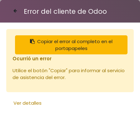
Error del cliente de Odoo
Contáctenos
Copiar el error al completo en el
Librairie
portapapeles
Ocurrió un error
Utilice el botón "Copiar" para informar al servicio
de asistencia del error.
Ver detalles
Le petit traité Rustica de
l'apicul
Le rucher durable