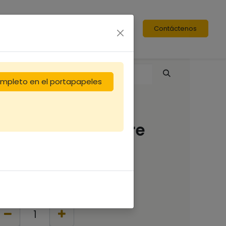
Contáctenos
completo en el portapapeles
HYPOCRAS " Philtre
d'Amour BLANC"
11,67
€