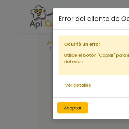
Accueil
Boutique
R
Error del cliente de 
Articles
Ocurrió un error
HYPOCRAS " Philtre d'Amour BLANC"
Utilice el botón "Copiar" para 
del error.
Ver detalles
Aceptar