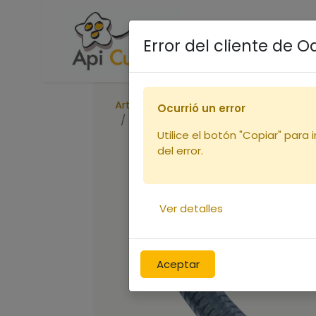
Accueil
Boutique
R
Error del cliente de 
Articles
Ocurrió un error
Tuyau 50 le mètre métal / plastiq
Utilice el botón "Copiar" para 
del error.
Ver detalles
Aceptar