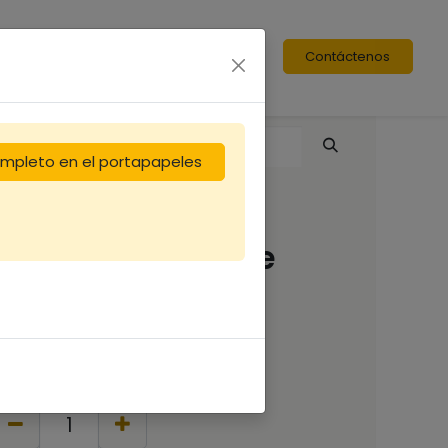
Contáctenos
completo en el portapapeles
Tuyau 50 le mètre
métal / plastique
13,33
€