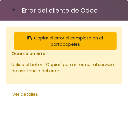
Error del cliente de Odoo
Contáctenos
Copiar el error al completo en el
Articles
toits
Toit Dt 5 bois et tôle Stuparul
portapapeles
Ocurrió un error
Utilice el botón "Copiar" para informar al servicio
de asistencia del error.
Ver detalles