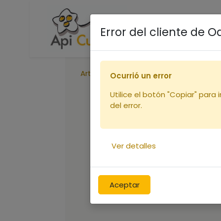
Accueil
Boutique
R
Error del cliente de 
Articles
Toit ruche Warré
Ocurrió un error
Utilice el botón "Copiar" para 
del error.
Ver detalles
Aceptar