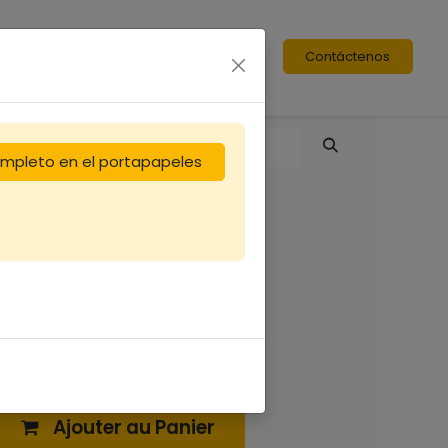
Contáctenos
completo en el portapapeles
Toit ruche Warré
7,92
€
Ajouter au Panier