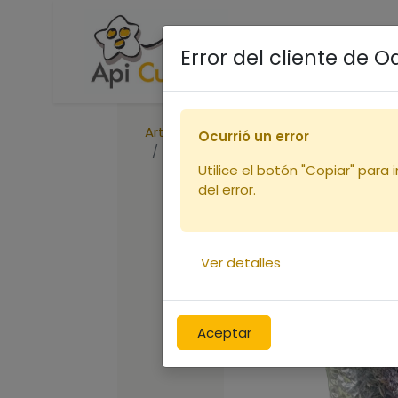
Accueil
Boutique
R
Error del cliente de 
Articles
Ocurrió un error
Api-Cloud combustible sac de 80L
Utilice el botón "Copiar" para 
del error.
Ver detalles
Aceptar