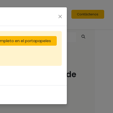
Contáctenos
completo en el portapapeles
Api-Cloud
combustible sac de
80L
20,00
€