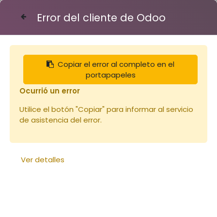
Error del cliente de Odoo
Contáctenos
Copiar el error al completo en el
Articles
Nourrissement et élevage
portapapeles
Candi Api-Candi sachet 1Kg (copie)
Ocurrió un error
Utilice el botón "Copiar" para informar al servicio
de asistencia del error.
Ver detalles