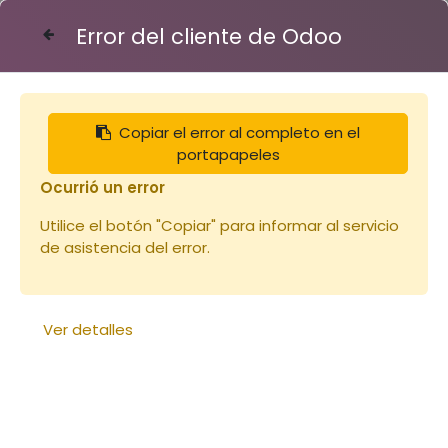
Error del cliente de Odoo
Contáctenos
Copiar el error al completo en el
Bonbons au
portapapeles
miel
Ocurrió un error
Utilice el botón "Copiar" para informar al servicio
de asistencia del error.
Ver detalles
Abeilles au miel, pot 160g
Pollen des Pyénées 220 Gr