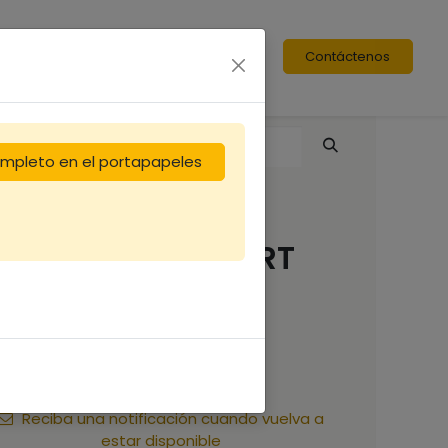
Contáctenos
completo en el portapapeles
Peinture Linéa VERT
PHTALO 1L
15,00
€
Reciba una notificación cuando vuelva a
estar disponible