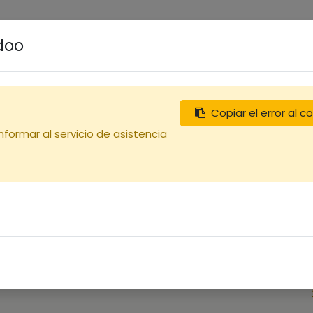
0
uches
Débutants
Recherchez
Nous contacter
Odoo
Copiar el error al 
informar al servicio de asistencia