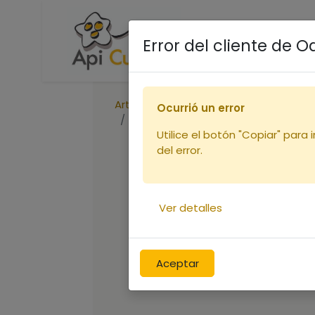
Accueil
Boutique
R
Error del cliente de 
Articles
Peintures
Ocurrió un error
Peinture Linéa VERT PHTALO 1L
Utilice el botón "Copiar" para 
del error.
Ver detalles
Aceptar