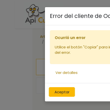
Accueil
Boutique
R
Error del cliente de 
Articles
Nourrissement et élevage
Ocurrió un error
Api Bio Soja en seau de 2Kg
Utilice el botón "Copiar" para 
del error.
Ver detalles
Aceptar