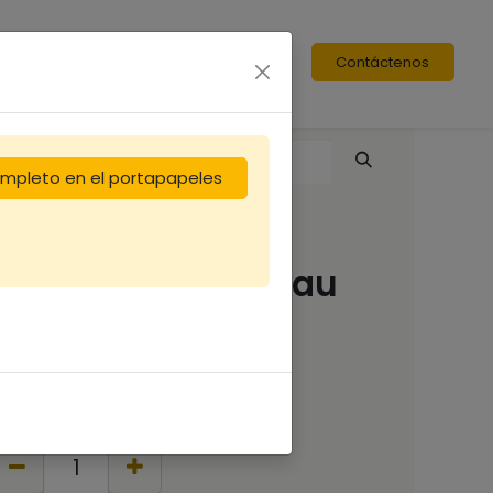
Contáctenos
completo en el portapapeles
Api Bio Soja en seau
de 2Kg
14,55
€