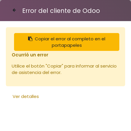
Error del cliente de Odoo
Contáctenos
Copiar el error al completo en el
Articles
Nourrissement et élevage
portapapeles
Candi Api-Candi sachet 1Kg
Ocurrió un error
Utilice el botón "Copiar" para informar al servicio
de asistencia del error.
Ver detalles