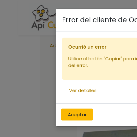
Accueil
Boutique
R
Error del cliente de 
Articles
Lève cadre américain
Ocurrió un error
Utilice el botón "Copiar" para 
del error.
Ver detalles
Aceptar