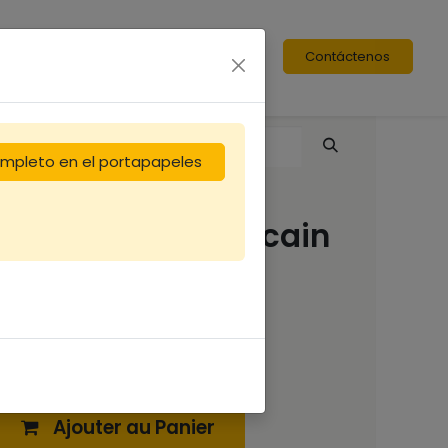
Contáctenos
completo en el portapapeles
Lève cadre américain
9,17
€
Ajouter au Panier