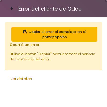
Error del cliente de Odoo
Contáctenos
Copiar el error al completo en el
Articles
portapapeles
Api-Cloud combustible sac 15L tarif réduit
Ocurrió un error
Utilice el botón "Copiar" para informar al servicio
de asistencia del error.
Ver detalles