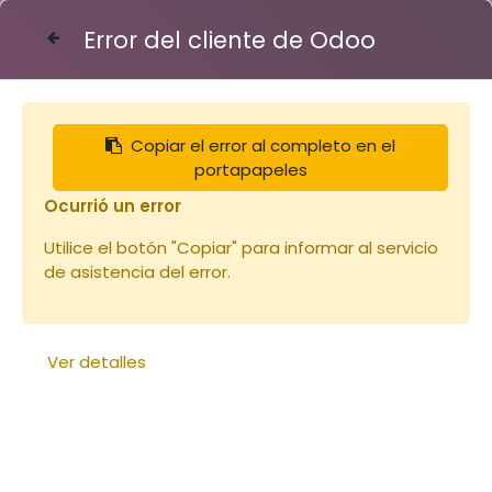
Error del cliente de Odoo
Contáctenos
Copiar el error al completo en el
Articles
toits
Toit tôle Dt 5 icko : 250x510 H105
portapapeles
Ocurrió un error
Utilice el botón "Copiar" para informar al servicio
de asistencia del error.
Ver detalles