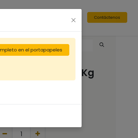
Contáctenos
completo en el portapapeles
Pack10 Pot verre 1Kg
(copie)
(541.67 €/kg)
541,67
€