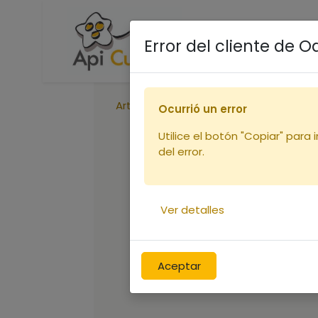
Accueil
Boutique
R
Error del cliente de 
Articles
Pack10 Pot verre 1Kg (copie
Ocurrió un error
Utilice el botón "Copiar" para 
del error.
Ver detalles
Aceptar